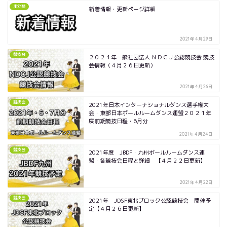
未分類
新着情報・更新ページ詳細
2021年4月29日
競技会
２０２１年一般社団法人 ＮＤＣＪ公認競技会 競技
会情報（４月２６日更新）
2021年4月26日
競技会
2021年日本インターナショナルダンス選手権大
会・東部日本ボールルームダンス連盟２０２１年
度前期競技日程・6月分
2021年4月24日
競技会
2021年度 JBDF・九州ボールルームダンス連
盟・各競技会日程と詳細 【４月２２日更新】
2021年4月22日
競技会
2021年 JDSF東北ブロック公認競技会 開催予
定【４月２６日更新】