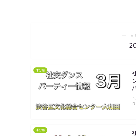
― A
2
未分類
３
円
未分類