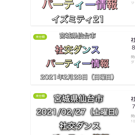
ツ
未分類
開
ダ
未分類
開
1