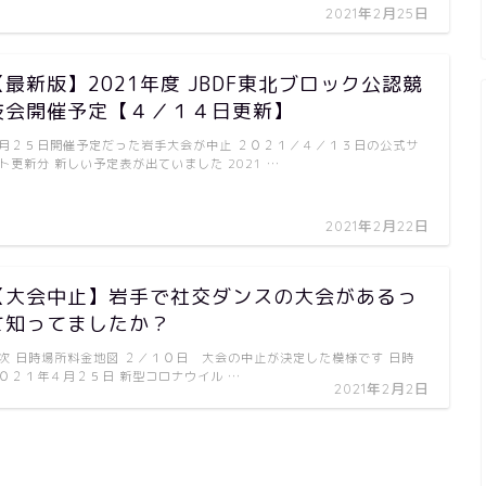
2021年2月25日
【最新版】2021年度 JBDF東北ブロック公認競
技会開催予定【４／１４日更新】
月２５日開催予定だった岩手大会が中止 ２０２１／４／１３日の公式サ
ト更新分 新しい予定表が出ていました 2021 …
2021年2月22日
【大会中止】岩手で社交ダンスの大会があるっ
て知ってましたか？
次 日時場所料金地図 ２／１０日 大会の中止が決定した模様です 日時
０２１年４月２５日 新型コロナウイル …
2021年2月2日