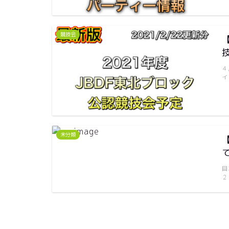
競技会
４
イ
未分類
目
２