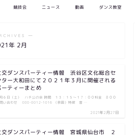
競技会
ニュース
動画
ダンス教室
RCHIVES ―
021年 2月
社交ダンスパーティー情報 渋谷区文化総合セ
ンター大和田にて２０２１年３月に開催される
パーティーまとめ
月６日（土） ハチ公の会 時間 １３：１５～１７：００料金 ８００
問い合わせ 080-8012-1016 （泉田）特徴 音 …
2021年2月27日
社交ダンスパーティー情報 宮城県仙台市 ２