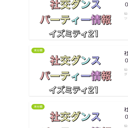
仙
ツ
未分類
仙
ダ
未分類
仙