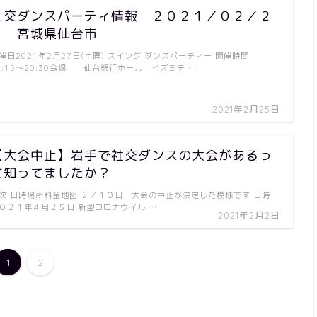
社交ダンスパーティ情報 ２０２１／０２／２
７ 宮城県仙台市
催日2021年2月27日(土曜) スイング ダンスパーティー 開催時間
8:15～20:30会場 仙台銀行ホール イズミテ …
2021年2月25日
【大会中止】岩手で社交ダンスの大会があるっ
て知ってましたか？
次 日時場所料金地図 ２／１０日 大会の中止が決定した模様です 日時
０２１年４月２５日 新型コロナウイル …
2021年2月2日
1
2