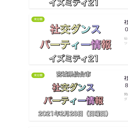
未分類
仙
ツ
未分類
開
ダ