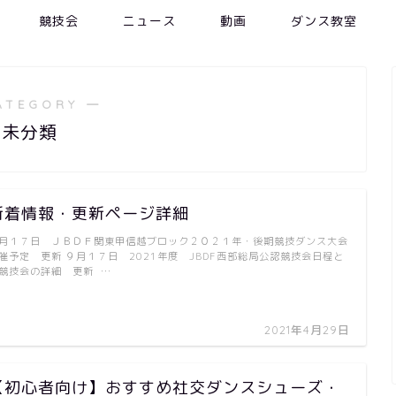
競技会
ニュース
動画
ダンス教室
ATEGORY ―
未分類
新着情報・更新ページ詳細
月１７日 ＪＢＤＦ関東甲信越ブロック２０２１年・後期競技ダンス大会
催予定 更新 ９月１７日 2021年度 JBDF西部総局公認競技会日程と
競技会の詳細 更新 …
2021年4月29日
【初心者向け】おすすめ社交ダンスシューズ・