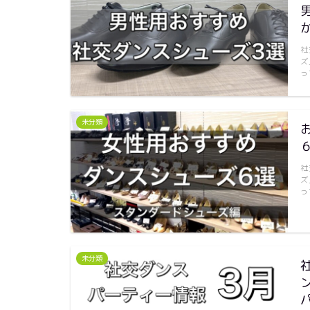
社
ズ
っ
未分類
社
ズ
っ
未分類