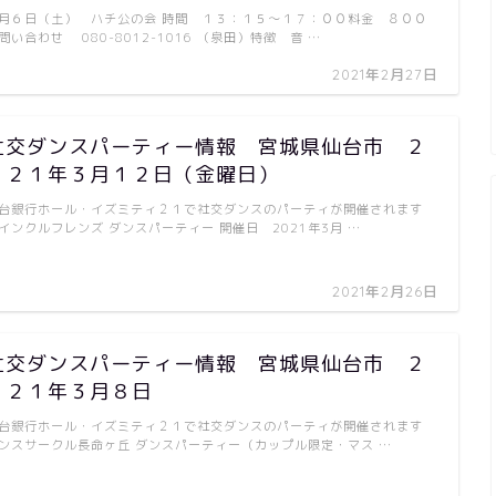
月６日（土） ハチ公の会 時間 １３：１５～１７：００料金 ８００
問い合わせ 080-8012-1016 （泉田）特徴 音 …
2021年2月27日
社交ダンスパーティー情報 宮城県仙台市 ２
０２１年３月１２日（金曜日）
台銀行ホール・イズミティ２１で社交ダンスのパーティが開催されます
インクルフレンズ ダンスパーティー 開催日 2021年3月 …
2021年2月26日
社交ダンスパーティー情報 宮城県仙台市 ２
０２１年３月８日
台銀行ホール・イズミティ２１で社交ダンスのパーティが開催されます
ンスサークル長命ヶ丘 ダンスパーティー（カップル限定・マス …