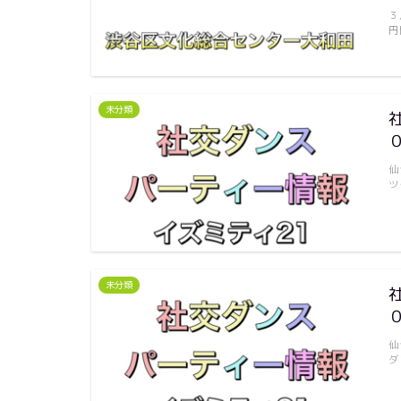
３
円
未分類
仙
ツ
未分類
仙
ダ