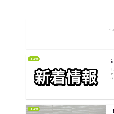
― C
未分類
９
開
各
未分類