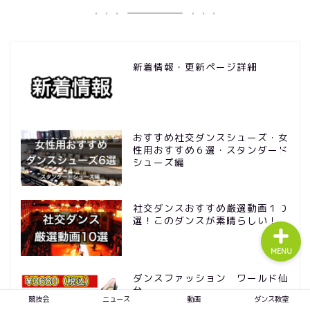
競技会
新着情報・更新ページ詳細
ニュース
動画
おすすめ社交ダンスシューズ・女
性用おすすめ６選・スタンダード
シューズ編
ダンス教室
社交ダンスおすすめ厳選動画１０
選！このダンスが素晴らしい！
MENU
ダンスファッション ワールド仙
台
競技会
ニュース
動画
ダンス教室