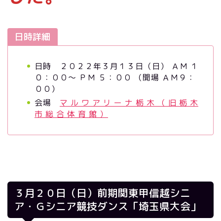
日時詳細
日時 ２０２２年３月１３日（日） ＡＭ １
０：００～ ＰＭ ５：００ （開場 ＡＭ９：
００）
会場
マ ル ワ ア リ ー ナ 栃 木 （ 旧 栃 木
市 総 合 体 育 館 ）
３月２０日（日）前期関東甲信越シニ
ア・Ｇシニア競技ダンス「埼玉県大会」