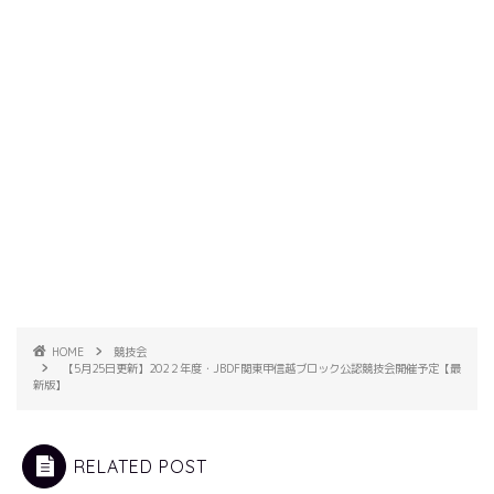
HOME
競技会
【5月25日更新】202２年度・JBDF関東甲信越ブロック公認競技会開催予定【最
新版】
RELATED POST