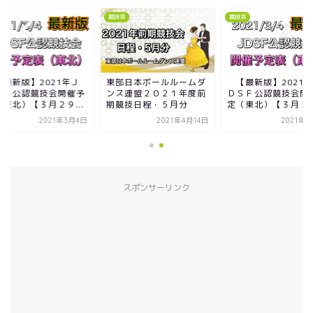
競技会
競技会
競技会
東部日本ボールルームダ
【最新版】2021年Ｊ
東部日本ボール
ンス連盟２０２１年度前
ＤＳＦ公認競技会開催予
ンス連盟２０２
期競技日程・５月分
定（東北）【３月２９...
期競技日程・５
2021年4月14日
2021年3月4日
202
スポンサーリンク